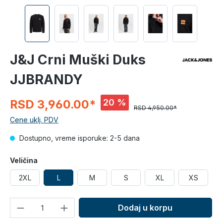
J&J Crni Muški Duks
JJBRANDY
20 %
RSD 3,960.00*
RSD 4,950.00*
Cene uklj. PDV
Dostupno, vreme isporuke: 2-5 dana
Veličina
2XL
L
M
S
XL
XS
Količina
Dodaj u korpu