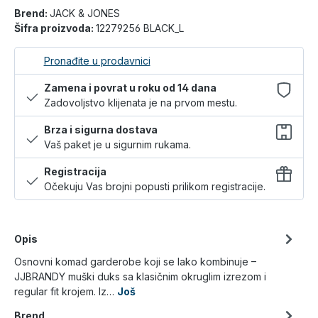
Brend:
JACK & JONES
Šifra proizvoda:
12279256 BLACK_L
Pronađite u prodavnici
Zamena i povrat u roku od 14 dana
Zadovoljstvo klijenata je na prvom mestu.
Brza i sigurna dostava
Vaš paket je u sigurnim rukama.
Registracija
Očekuju Vas brojni popusti prilikom registracije.
Opis
Osnovni komad garderobe koji se lako kombinuje –
JJBRANDY muški duks sa klasičnim okruglim izrezom i
regular fit krojem. Iz…
Još
Brend