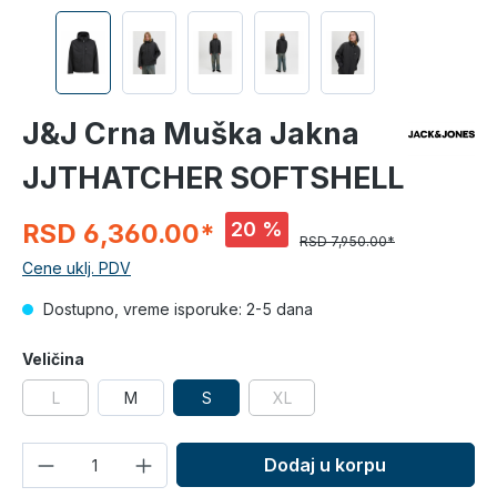
J&J Crna Muška Jakna
JJTHATCHER SOFTSHELL
20 %
RSD 6,360.00*
RSD 7,950.00*
Cene uklj. PDV
Dostupno, vreme isporuke: 2-5 dana
Veličina
L
M
S
XL
Količina
Dodaj u korpu