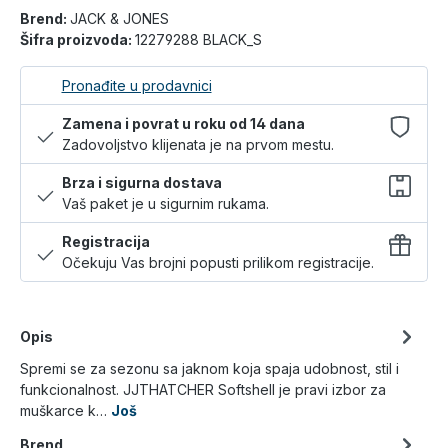
Brend:
JACK & JONES
Šifra proizvoda:
12279288 BLACK_S
Pronađite u prodavnici
Zamena i povrat u roku od 14 dana
Zadovoljstvo klijenata je na prvom mestu.
Brza i sigurna dostava
Vaš paket je u sigurnim rukama.
Registracija
Očekuju Vas brojni popusti prilikom registracije.
Opis
Spremi se za sezonu sa jaknom koja spaja udobnost, stil i
funkcionalnost. JJTHATCHER Softshell je pravi izbor za
muškarce k…
Još
Brend