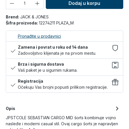
Količina
Dodaj u korpu
Brend:
JACK & JONES
Šifra proizvoda:
12274211 PLAZA_M
Pronađite u prodavnici
Zamena i povrat u roku od 14 dana
Zadovoljstvo klijenata je na prvom mestu.
Brza i sigurna dostava
Vaš paket je u sigurnim rukama.
Registracija
Očekuju Vas brojni popusti prilikom registracije.
×
Opis
Registruj se i ostvari 10% popusta!
JPSTCOLE SEBASTIAN CARGO MID šorts kombinuje vojno
Kreiraj nalog i uživaj u pogodnostima pri kupovini i
nasleđe i moderni casual stil. Ovaj cargo šorts je napravljen
popustu dobrodošlice.