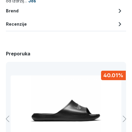
od izdržlj…
Još
Brend
Registruj se
Recenzije
Preporuka
40.01%