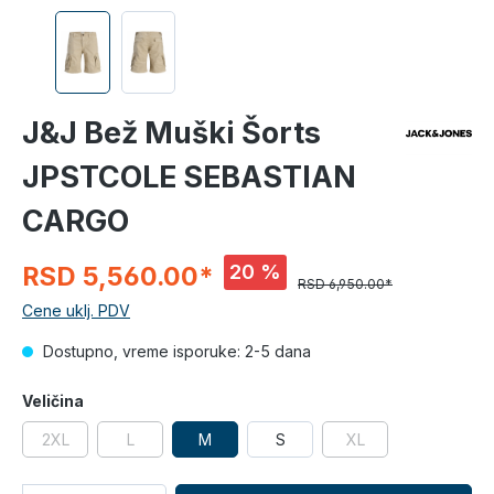
J&J Bež Muški Šorts
JPSTCOLE SEBASTIAN
CARGO
20 %
RSD 5,560.00*
RSD 6,950.00*
Cene uklj. PDV
Dostupno, vreme isporuke: 2-5 dana
Veličina
2XL
L
M
S
XL