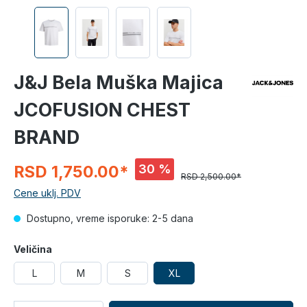
J&J Bela Muška Majica
JCOFUSION CHEST
BRAND
30 %
RSD 1,750.00*
RSD 2,500.00*
Cene uklj. PDV
Dostupno, vreme isporuke: 2-5 dana
Veličina
L
M
S
XL