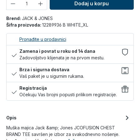
Količina
Dodaj u korpu
Brend:
JACK & JONES
Šifra proizvoda:
12289936 B WHITE_XL
Pronađite u prodavnici
Zamena i povrat u roku od 14 dana
Zadovoljstvo klijenata je na prvom mestu.
Brza i sigurna dostava
Vaš paket je u sigurnim rukama.
Registracija
Očekuju Vas brojni popusti prilikom registracije.
Opis
Muška majica Jack &amp; Jones JCOFUSION CHEST
BRAND TEE savršen je izbor za svakodnevno nošenje.