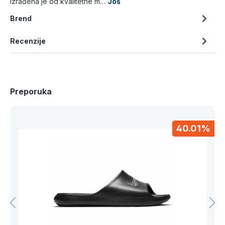
Izrađena je od kvalitetne m…
Još
Brend
Recenzije
Preporuka
40.01%