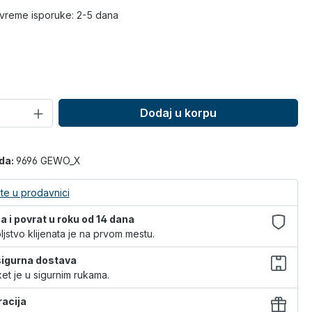
vreme isporuke: 2-5 dana
Dodaj u korpu
O
oda:
9696 GEWO_X
te u prodavnici
 i povrat u roku od 14 dana
jstvo klijenata je na prvom mestu.
 sigurna dostava
et je u sigurnim rukama.
racija