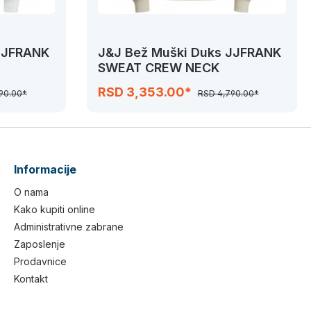
 JJFRANK
J&J Bež Muški Duks JJFRANK
SWEAT CREW NECK
RSD 3,353.00*
90.00*
RSD 4,790.00*
Informacije
O nama
Kako kupiti online
Administrativne zabrane
Zaposlenje
Prodavnice
Kontakt