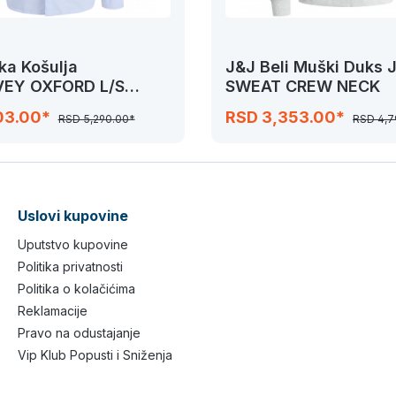
a Košulja
J&J Beli Muški Duks
EY OXFORD L/S
SWEAT CREW NECK
03.00*
RSD 3,353.00*
RSD 5,290.00*
RSD 4,7
Uslovi kupovine
Uputstvo kupovine
Politika privatnosti
Politika o kolačićima
Reklamacije
Pravo na odustajanje
Vip Klub Popusti i Sniženja