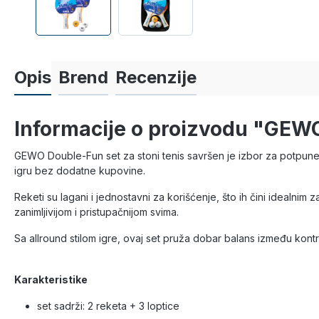
Opis
Brend
Recenzije
Informacije o proizvodu "GEW
GEWO Double-Fun set za stoni tenis savršen je izbor za potpune p
igru bez dodatne kupovine.
Reketi su lagani i jednostavni za korišćenje, što ih čini idealnim
zanimljivijom i pristupačnijom svima.
Sa allround stilom igre, ovaj set pruža dobar balans između kontro
Karakteristike
set sadrži: 2 reketa + 3 loptice