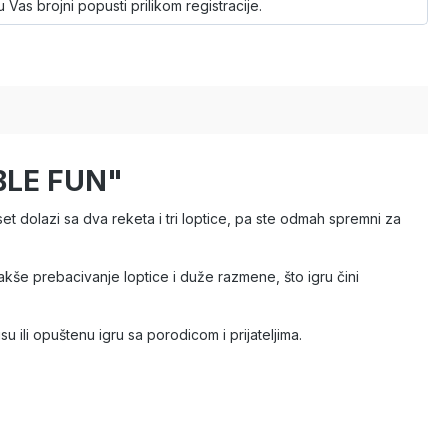
 Vas brojni popusti prilikom registracije.
UBLE FUN"
t dolazi sa dva reketa i tri loptice, pa ste odmah spremni za
lakše prebacivanje loptice i duže razmene, što igru čini
 ili opuštenu igru sa porodicom i prijateljima.