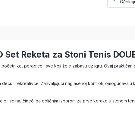
Očekuju
O Set Reketa za Stoni Tenis DO
očetnike, porodice i sve koji žele zabavu uz igru. Ovaj praktičan se
 za decu i rekreativce. Zahvaljujući naglašenoj kontroli, omogućavaju 
le i spina, čineći ga odličnim izborom za prve korake u stonom tenisu