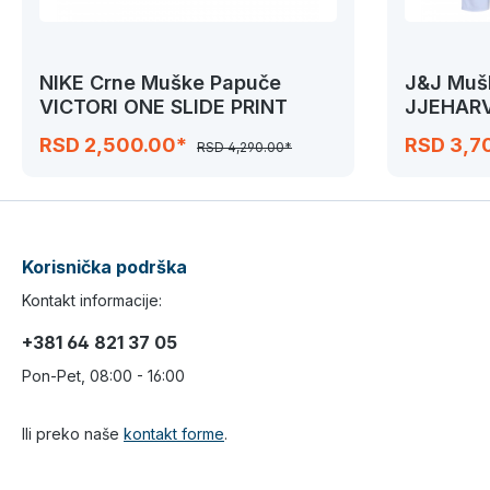
NIKE Crne Muške Papuče
J&J Mušk
VICTORI ONE SLIDE PRINT
JJEHARV
SHIRT
RSD 2,500.00*
RSD 3,7
RSD 4,290.00*
Korisnička podrška
Kontakt informacije:
+381 64 821 37 05
Pon-Pet, 08:00 - 16:00
Ili preko naše
kontakt forme
.