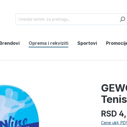
Brendovi
Oprema i rekviziti
Sportovi
Promocij
GEWO
Teni
RSD 4
Cene uklj. PD