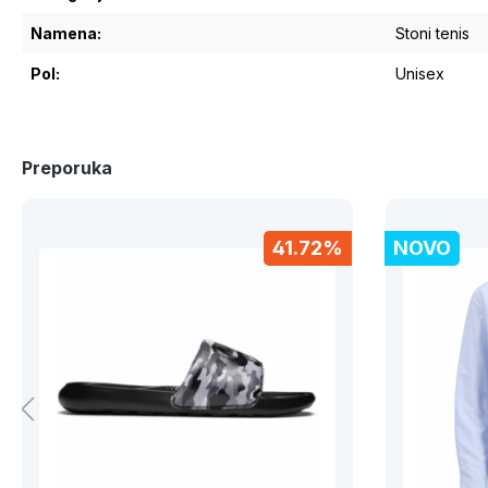
Namena:
Stoni tenis
Pol:
Unisex
Preporuka
41.72%
NOVO