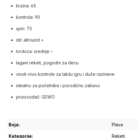
brzina: 65
kontrola: 90
spin: 75
stil: allround +
tvrdoća: srednje –
lagani reketi, pogodni za decu
visok nivo kontrole za lakšu igru i duže razmene
idealno za početnike i porodičnu zabavu
proizvođač:
GEWO
Boja:
Plava
Kategorije:
Reketi