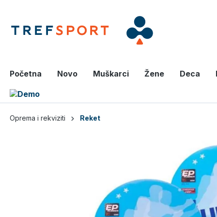
a glavni sadržaj
Početna
Novo
Muškarci
Žene
Deca
Oprema i rekviziti
Reket