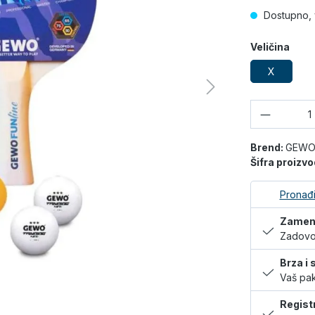
Dostupno, 
Veličina
X
Količina
Brend:
GEW
Šifra proizv
Pronađi
Zamena
Zadovol
Brza i
Vaš pak
Regist