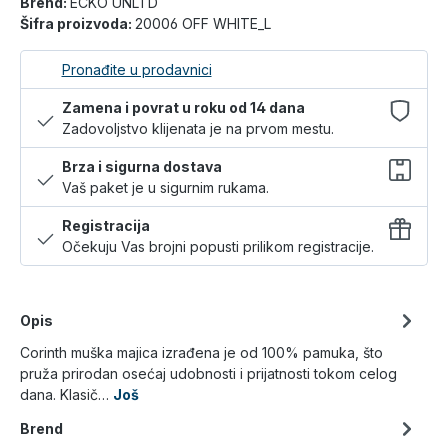
Brend:
ECKO UNLTD
Šifra proizvoda:
20006 OFF WHITE_L
Pronađite u prodavnici
Zamena i povrat u roku od 14 dana
Zadovoljstvo klijenata je na prvom mestu.
Brza i sigurna dostava
Vaš paket je u sigurnim rukama.
Registracija
Očekuju Vas brojni popusti prilikom registracije.
Opis
Corinth muška majica izrađena je od 100% pamuka, što
pruža prirodan osećaj udobnosti i prijatnosti tokom celog
dana. Klasič…
Još
Brend