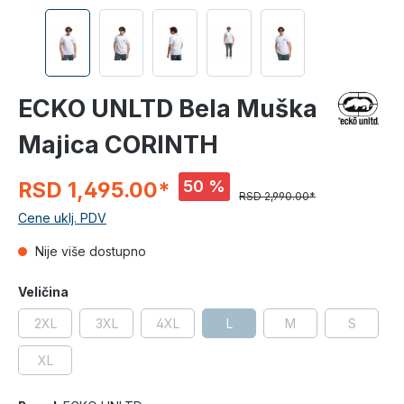
ECKO UNLTD Bela Muška
Majica CORINTH
50 %
RSD 1,495.00*
RSD 2,990.00*
Cene uklj. PDV
Nije više dostupno
Veličina
2XL
3XL
4XL
L
M
S
XL