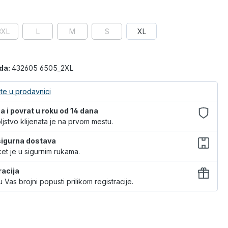
3XL
L
M
S
XL
oda:
432605 6505_2XL
te u prodavnici
 i povrat u roku od 14 dana
jstvo klijenata je na prvom mestu.
 sigurna dostava
et je u sigurnim rukama.
racija
 Vas brojni popusti prilikom registracije.