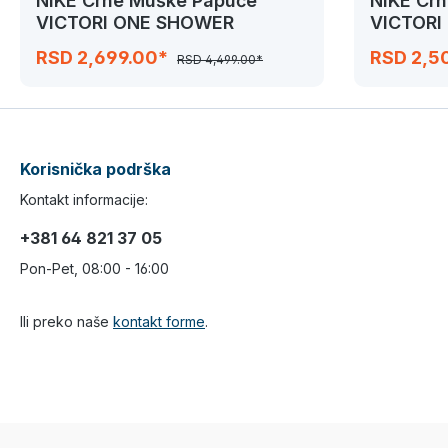
NIKE Crne Muške Papuče
NIKE Cr
VICTORI ONE SHOWER
VICTORI
RSD 2,699.00*
RSD 2,5
RSD 4,499.00*
Korisnička podrška
Kontakt informacije:
+381 64 821 37 05
Pon-Pet, 08:00 - 16:00
Ili preko naše
kontakt forme
.