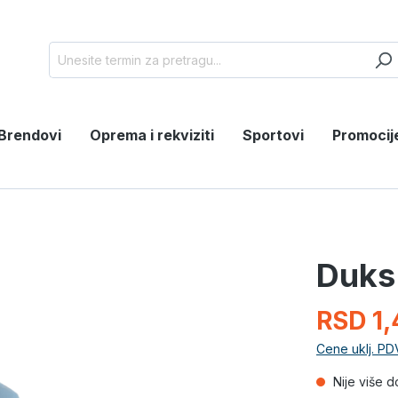
Brendovi
Oprema i rekviziti
Sportovi
Promocij
Duks
RSD 1,
Cene uklj. PD
Nije više 