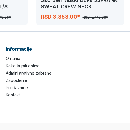
J&J Beli Muški Duks JJFRANK
L/S
SWEAT CREW NECK
RSD 3,353.00*
90.00*
RSD 4,790.00*
Informacije
O nama
Kako kupiti online
Administrativne zabrane
Zaposlenje
Prodavnice
Kontakt