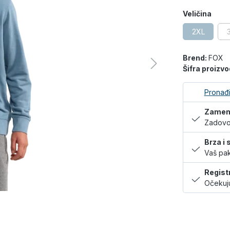
Veličina
2XL
Brend:
FOX
Šifra proizv
Pronađi
Zamena
Zadovol
Brza i
Vaš pak
Regist
Očekuju