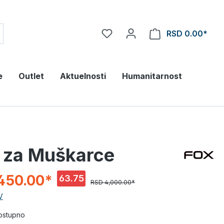
RSD 0.00*
e
Outlet
Aktuelnosti
Humanitarnost
 za Muškarce
450.00*
63.75
RSD 4,000.00*
%
V
dostupno