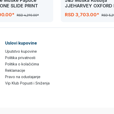
ne Muške Papuče
J&J Muška Košulja
 ONE SLIDE PRINT
JJEHARVEY OXFORD 
SHIRT
00.00*
RSD 3,703.00*
RSD 4,290.00*
RSD 5,2
Uslovi kupovine
Uputstvo kupovine
Politika privatnosti
Politika o kolačićima
Reklamacije
Pravo na odustajanje
Vip Klub Popusti i Sniženja