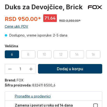
Duks za Devojčice, Brick
71.64
RSD 950.00*
RSD 3,350.00*
%
Cene uklj. PDV
Dostupno, vreme isporuke: 2-5 dana
Veličina
6
8
10
12
14
16
Količina
Dodaj u korpu
Brend:
FOX
Šifra proizvoda:
832411 8500_6
Pronađite u prodavnici
Zamena i povrat u roku od 14 dana