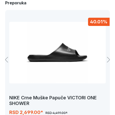
Preporuka
40.01%
NIKE Crne Muške Papuče VICTORI ONE
SHOWER
RSD 2,699.00*
RSD 4,499.00*