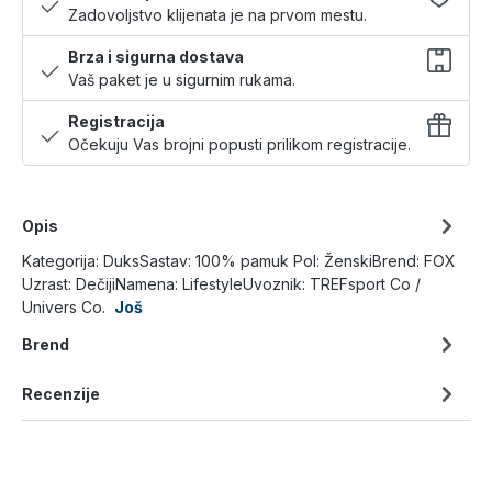
Zadovoljstvo klijenata je na prvom mestu.
Brza i sigurna dostava
Vaš paket je u sigurnim rukama.
Registracija
Očekuju Vas brojni popusti prilikom registracije.
Opis
Kategorija: DuksSastav: 100% pamuk Pol: ŽenskiBrend: FOX
Uzrast: DečijiNamena: LifestyleUvoznik: TREFsport Co /
Univers Co.
Još
Brend
Recenzije