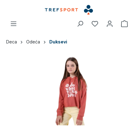
a glavni sadržaj
Deca
Odeća
Duksevi