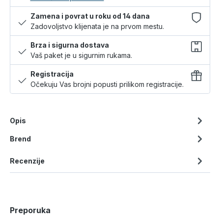
Zamena i povrat u roku od 14 dana
Zadovoljstvo klijenata je na prvom mestu.
Brza i sigurna dostava
Vaš paket je u sigurnim rukama.
Registracija
Očekuju Vas brojni popusti prilikom registracije.
Opis
Brend
Recenzije
Preporuka