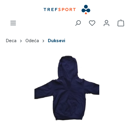
a glavni sadržaj
Deca
Odeća
Duksevi