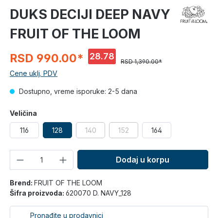
DUKS DECIJI DEEP NAVY
FRUIT OF THE LOOM
28.78
RSD 990.00*
RSD 1,390.00*
%
Cene uklj. PDV
Dostupno, vreme isporuke: 2-5 dana
Veličina
116
128
140
152
164
Količina
Dodaj u korpu
Brend:
FRUIT OF THE LOOM
Šifra proizvoda:
620070 D. NAVY_128
Pronađite u prodavnici