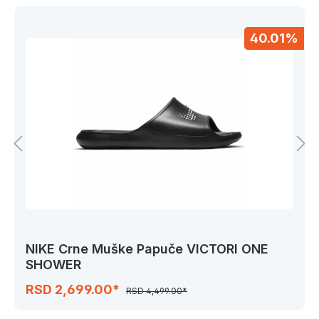
40.01%
NIKE Crne Muške Papuče VICTORI ONE
SHOWER
RSD 2,699.00*
RSD 4,499.00*