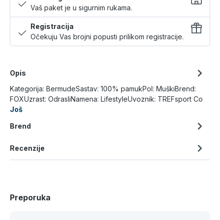
Vaš paket je u sigurnim rukama.
Registracija
Očekuju Vas brojni popusti prilikom registracije.
Opis
Kategorija: BermudeSastav: 100% pamukPol: MuškiBrend:
FOXUzrast: OdrasliNamena: LifestyleUvoznik: TREFsport Co
Još
Brend
Recenzije
Preporuka