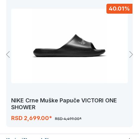
40.01%
NIKE Crne Muške Papuče VICTORI ONE
SHOWER
RSD 2,699.00*
RSD 4,499.00*