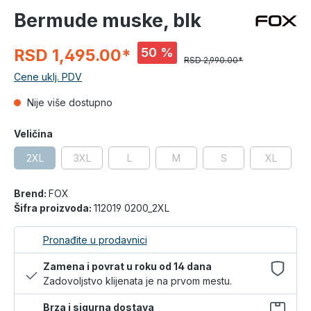
Bermude muske, blk
50 %
RSD 1,495.00*
RSD 2,990.00*
Cene uklj. PDV
Nije više dostupno
Veličina
2XL
3XL
L
M
S
XL
Brend:
FOX
Šifra proizvoda:
112019 0200_2XL
Pronađite u prodavnici
Zamena i povrat u roku od 14 dana
Zadovoljstvo klijenata je na prvom mestu.
Brza i sigurna dostava