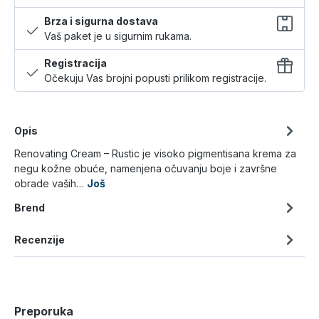
Brza i sigurna dostava
Vaš paket je u sigurnim rukama.
Registracija
Očekuju Vas brojni popusti prilikom registracije.
Opis
Renovating Cream – Rustic je visoko pigmentisana krema za
negu kožne obuće, namenjena očuvanju boje i završne
obrade vaših…
Još
Brend
Recenzije
Preporuka