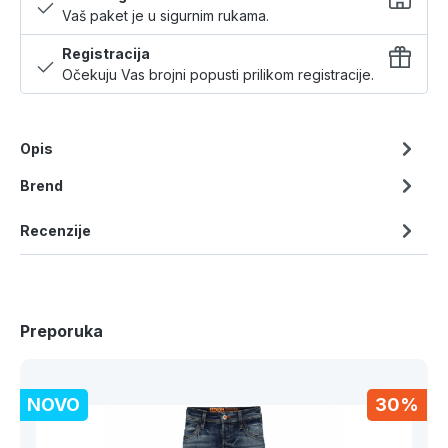
Vaš paket je u sigurnim rukama.
Registracija
Očekuju Vas brojni popusti prilikom registracije.
Opis
Brend
Recenzije
Preporuka
NOVO
30%