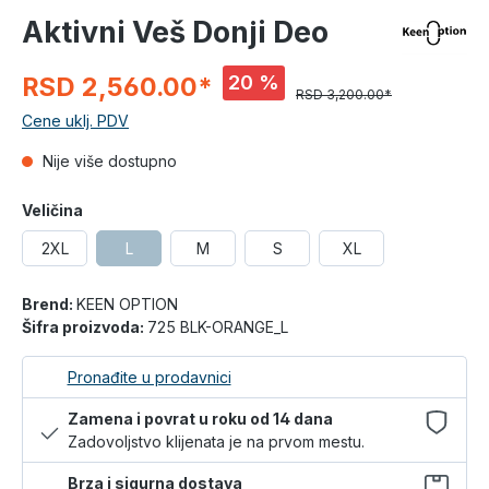
Aktivni Veš Donji Deo
20 %
RSD 2,560.00*
RSD 3,200.00*
Cene uklj. PDV
Nije više dostupno
Veličina
2XL
L
M
S
XL
Brend:
KEEN OPTION
Šifra proizvoda:
725 BLK-ORANGE_L
Pronađite u prodavnici
Zamena i povrat u roku od 14 dana
Zadovoljstvo klijenata je na prvom mestu.
Brza i sigurna dostava