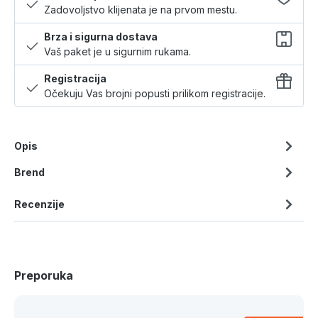
Zadovoljstvo klijenata je na prvom mestu.
Brza i sigurna dostava
Vaš paket je u sigurnim rukama.
Registracija
Očekuju Vas brojni popusti prilikom registracije.
Opis
Brend
Recenzije
Preporuka