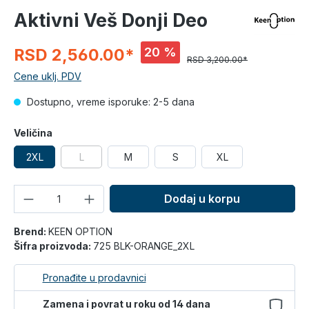
Aktivni Veš Donji Deo
20 %
RSD 2,560.00*
RSD 3,200.00*
Cene uklj. PDV
Dostupno, vreme isporuke: 2-5 dana
Veličina
2XL
L
M
S
XL
Količina
Dodaj u korpu
Brend:
KEEN OPTION
Šifra proizvoda:
725 BLK-ORANGE_2XL
Pronađite u prodavnici
Zamena i povrat u roku od 14 dana