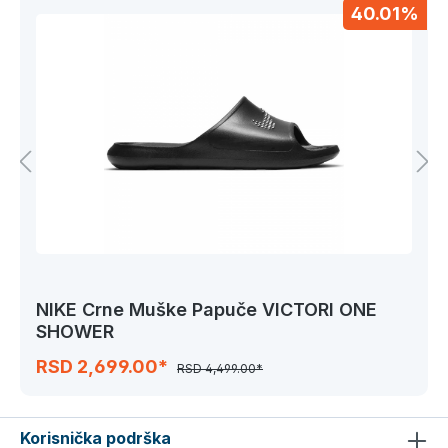
40.01%
NIKE Crne Muške Papuče VICTORI ONE
SHOWER
RSD 2,699.00*
RSD 4,499.00*
Korisnička podrška