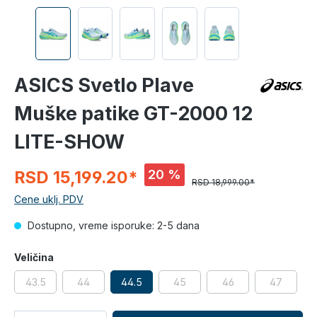
ASICS Svetlo Plave
Muške patike GT-2000 12
LITE-SHOW
20 %
RSD 15,199.20*
RSD 18,999.00*
Cene uklj. PDV
Dostupno, vreme isporuke: 2-5 dana
Veličina
43.5
44
44.5
45
46
47