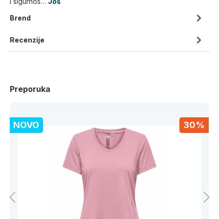
i sigurnos…
Još
Brend
Recenzije
Preporuka
NOVO
30%