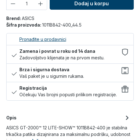
Količina
Dodaj u korpu
Brend:
ASICS
Šifra proizvoda:
1011B842-400_44.5
Pronađite u prodavnici
Zamena i povrat u roku od 14 dana
Zadovoljstvo klijenata je na prvom mestu.
Brza i sigurna dostava
Vaš paket je u sigurnim rukama.
Registracija
Očekuju Vas brojni popusti prilikom registracije.
Opis
ASICS GT-2000™ 12 LITE-SHOW™ 1011B842-400 je stabilna
trkačka patika dizajnirana za maksimalnu podršku, udobnost