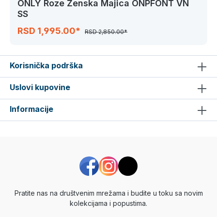
ONLY Roze Ženska Majica ONPFONT VN
SS
RSD 1,995.00*
RSD 2,850.00*
Korisnička podrška
Uslovi kupovine
Informacije
Pratite nas na društvenim mrežama i budite u toku sa novim
kolekcijama i popustima.