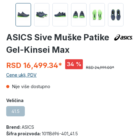
ASICS Sive Muške Patike
Gel-Kinsei Max
34 %
RSD 16,499.34*
RSD 24,999.00*
Cene uklj. PDV
Nije više dostupno
Veličina
41.5
Brend:
ASICS
Šifra proizvoda:
1011B696-401_41.5