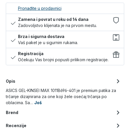
Pronađite u prodavnici
Zamena i povrat u roku od 14 dana
Zadovoljstvo klijenata je na prvom mestu.
Brza i sigurna dostava
Vaš paket je u sigurnim rukama.
Registracija
Očekuju Vas brojni popusti prilikom registracije.
Opis
ASICS GEL-KINSEI MAX 1011B696-401 je premium patika za
trčanje dizajnirana za one koji žele osećaj trčanja po
oblacima. Sa…
Još
Brend
Recenzije