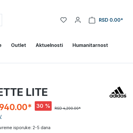
RSD 0.00*
e
Outlet
Aktuelnosti
Humanitarnost
ETTE LITE
,940.00*
30 %
RSD 4,200.00*
V
vreme isporuke: 2-5 dana