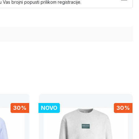
 Vas brojni popusti prilikom registracije.
30%
NOVO
30%