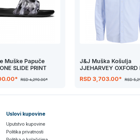
ne Muške Papuče
J&J Muška Košulja
 ONE SLIDE PRINT
JJEHARVEY OXFORD 
SHIRT
00.00*
RSD 3,703.00*
RSD 4,290.00*
RSD 5,2
Uslovi kupovine
Uputstvo kupovine
Politika privatnosti
Politika o kolačićima