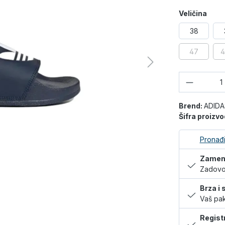
Veličina
38
47
4
Količina
Brend:
ADIDA
Šifra proizv
Pronađi
Zamena
Zadovol
Brza i
Vaš pak
Regist