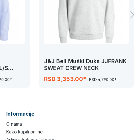
J&J Beli Muški Duks JJFRANK
L/S
SWEAT CREW NECK
RSD 3,353.00*
90.00*
RSD 4,790.00*
Informacije
O nama
Kako kupiti online
Administrativne zabrane