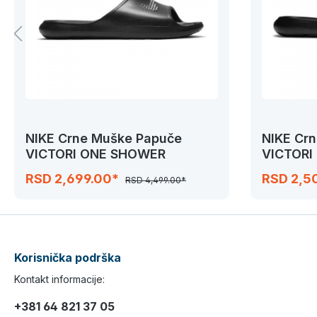
NIKE Crne Muške Papuče
NIKE Cr
VICTORI ONE SHOWER
VICTORI
RSD 2,699.00*
RSD 2,5
RSD 4,499.00*
Korisnička podrška
Kontakt informacije:
+381 64 821 37 05