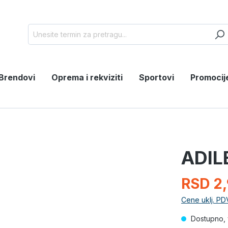
Brendovi
Oprema i rekviziti
Sportovi
Promocij
ADIL
RSD 2
Cene uklj. PD
Dostupno, 