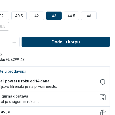
39
40.5
42
43
44.5
46
8.5
Dodaj u korpu
S
oda:
FU8299_43
te u prodavnici
 i povrat u roku od 14 dana
jstvo klijenata je na prvom mestu.
 sigurna dostava
et je u sigurnim rukama.
racija