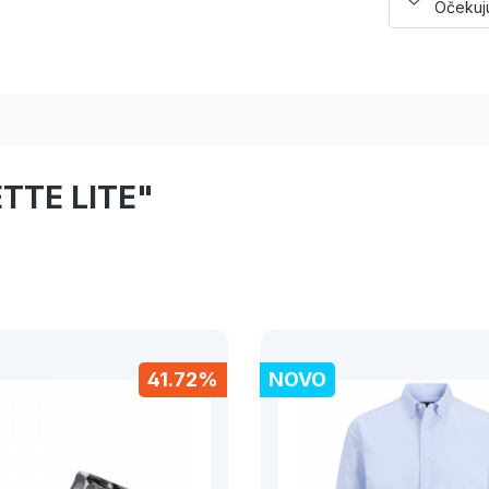
Očekuju
ETTE LITE"
41.72%
NOVO