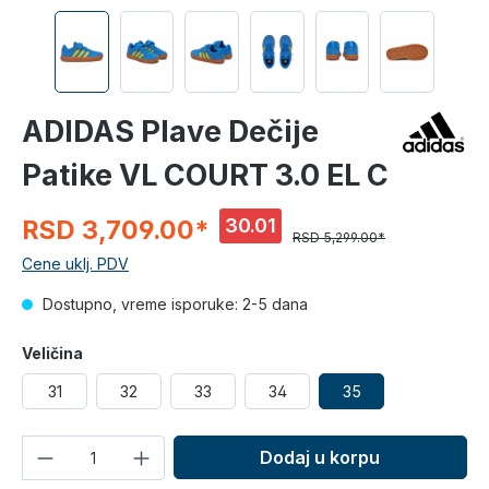
ADIDAS Plave Dečije
Patike VL COURT 3.0 EL C
30.01
RSD 3,709.00*
RSD 5,299.00*
%
Cene uklj. PDV
Dostupno, vreme isporuke: 2-5 dana
Veličina
31
32
33
34
35
Količina
Dodaj u korpu