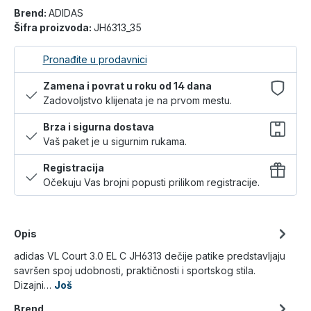
Brend:
ADIDAS
Šifra proizvoda:
JH6313_35
Pronađite u prodavnici
Zamena i povrat u roku od 14 dana
Zadovoljstvo klijenata je na prvom mestu.
Brza i sigurna dostava
Vaš paket je u sigurnim rukama.
Registracija
Očekuju Vas brojni popusti prilikom registracije.
Opis
adidas VL Court 3.0 EL C JH6313 dečije patike predstavljaju
savršen spoj udobnosti, praktičnosti i sportskog stila.
Dizajni…
Još
Brend