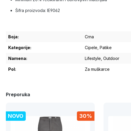
Šifra proizvoda: IE9062
Boja:
Crna
Kategorije:
Cipele
, Patike
Namena:
Lifestyle
, Outdoor
Pol:
Za muškarce
Preporuka
NOVO
30%