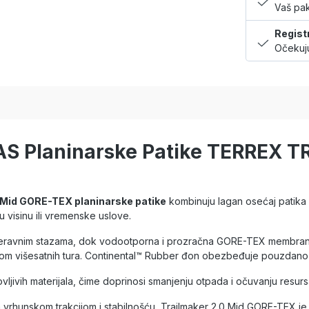
Vaš pak
Regist
Očekuju
DAS Planinarske Patike TERREX 
0 Mid GORE-TEX planinarske patike
kombinuju lagan osećaj patika z
visinu ili vremenske uslove.
eravnim stazama, dok vodootporna i prozračna GORE-TEX membrana š
 višesatnih tura. Continental™ Rubber đon obezbeđuje pouzdano pr
ljivih materijala, čime doprinosi smanjenju otpada i očuvanju resurs
 vrhunskom trakcijom i stabilnošću, Trailmaker 2.0 Mid GORE-TEX je