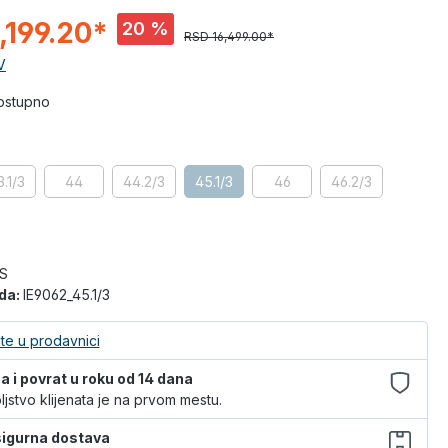
,199.20*
20 %
RSD 16,499.00*
V
dostupno
.1/3
44
44.2/3
45.1/3
46
46.2/3
S
oda:
IE9062_45.1/3
te u prodavnici
 i povrat u roku od 14 dana
jstvo klijenata je na prvom mestu.
 sigurna dostava