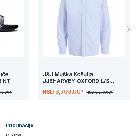
uče
J&J Muška Košulja
RINT
JJEHARVEY OXFORD L/S
SHIRT
RSD 3,703.00*
90.00*
RSD 5,290.00*
Informacije
O nama