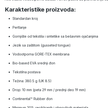
Karakteristike proizvoda:
Standardan kroj
Pertlanje
Gornjište od tekstila i sintetike sa bešavnim ojačanjima
Jezik sa zaštitom (gusseted tongue)
Vodootporna GORE-TEX membrana
Bio-based EVA srednji đon
Tekstilna postava
Težina: 380.5 g (UK 8.5)
Drop: 10 mm (peta 29 mm / prednji deo 19 mm)
Continental™ Rubber đon
Minimum 20% recikliranih i obnovljivih materijala