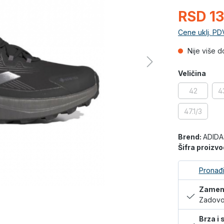
RSD 13
Cene uklj. PD
Nije više 
Veličina
42
43
47.1/3
Brend:
ADIDA
Šifra proizv
Pronađi
Zamena
Zadovol
Brza i