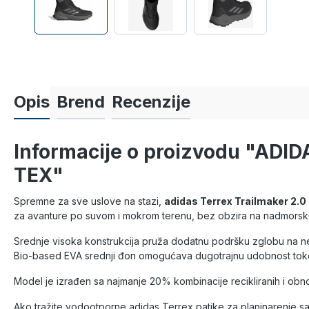
Opis
Brend
Recenzije
Informacije o proizvodu "ADI
TEX"
Spremne za sve uslove na stazi,
adidas Terrex Trailmaker 2.
za avanture po suvom i mokrom terenu, bez obzira na nadmorsku 
Srednje visoka konstrukcija pruža dodatnu podršku zglobu na n
Bio-based EVA srednji đon omogućava dugotrajnu udobnost tokom
Model je izrađen sa najmanje 20% kombinacije recikliranih i obnov
Ako tražite vodootporne adidas Terrex patike za planinarenje sa