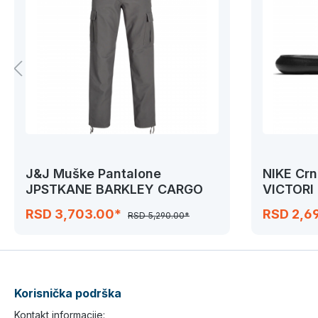
J&J Muške Pantalone
NIKE Cr
JPSTKANE BARKLEY CARGO
VICTORI
RSD 3,703.00*
RSD 2,6
RSD 5,290.00*
Korisnička podrška
Kontakt informacije: