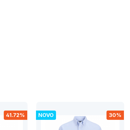
41.72%
NOVO
30%