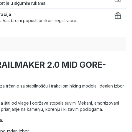
et je u sigurnim rukama.
racija
 Vas brojni popusti prilikom registracije.
TRAILMAKER 2.0 MID GORE-
a trčanje sa stabilnošću i trakcijom hiking modela. Idealan izbor
titi od vlage i održava stopala suvim. Mekani, amortizovani
ianjanje na kamenju, korenju i klizavim podlogama.
a.
 pouzdan izbor.