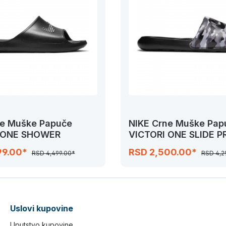
ne Muške Papuče
NIKE Crne Muške Pap
 ONE SHOWER
VICTORI ONE SLIDE P
99.00*
RSD 2,500.00*
RSD 4,499.00*
RSD 4,2
Uslovi kupovine
Uputstvo kupovine