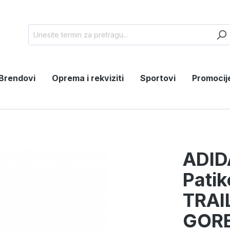
Brendovi
Oprema i rekviziti
Sportovi
Promocij
ADID
Pati
TRAI
GORE