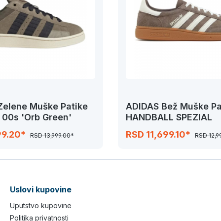
Zelene Muške Patike
ADIDAS Bež Muške Pa
00s 'Orb Green'
HANDBALL SPEZIAL
99.20*
RSD 11,699.10*
RSD 13,999.00*
RSD 12,9
Uslovi kupovine
Uputstvo kupovine
Politika privatnosti