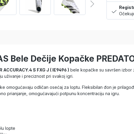
Regist
Očekuju
DAS Bele Dečije Kopačke PREDA
ACCURACY.4 S FXG J ( IE9496 )
bele kopačke su savršen izbor 
uživanje i preciznost pri svakoj igri.
 omogućavaju odličan osećaj za loptu. Fleksibilan đon je prilagođen
bno prianjanje, omogućavajući potpunu koncentraciju na igru.
lu lopte