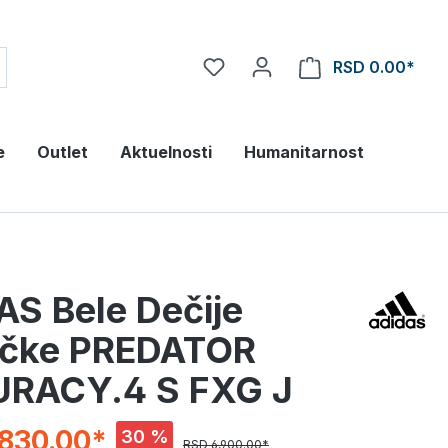
RSD 0.00*
e
Outlet
Aktuelnosti
Humanitarnost
AS Bele Dečije
čke PREDATOR
RACY.4 S FXG J
830.00*
30 %
RSD 6,900.00*