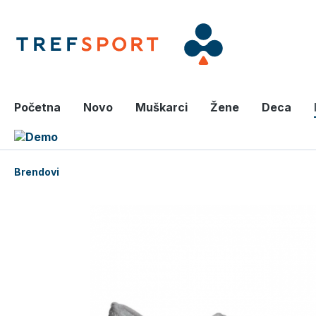
a glavni sadržaj
Početna
Novo
Muškarci
Žene
Deca
Brendovi