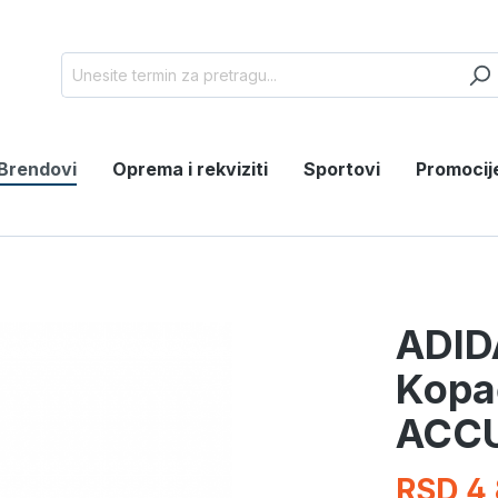
Brendovi
Oprema i rekviziti
Sportovi
Promocij
ADID
Kopa
ACCU
RSD 4,