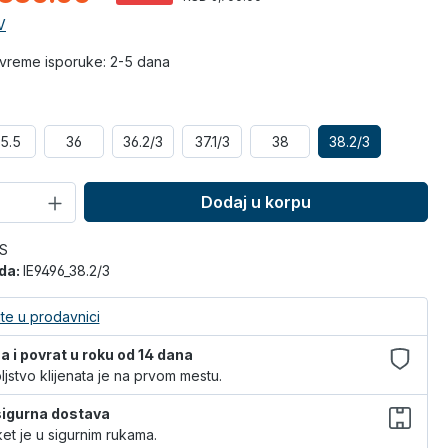
V
vreme isporuke: 2-5 dana
5.5
36
36.2/3
37.1/3
38
38.2/3
Dodaj u korpu
S
oda:
IE9496_38.2/3
te u prodavnici
 i povrat u roku od 14 dana
jstvo klijenata je na prvom mestu.
 sigurna dostava
et je u sigurnim rukama.