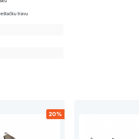
ršku
veštačku travu
20%