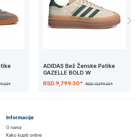
tike
ADIDAS Bež Ženske Patike
GAZELLE BOLD W
RSD 9,799.30*
99.00*
RSD 13,999.00*
Informacije
O nama
Kako kupiti online