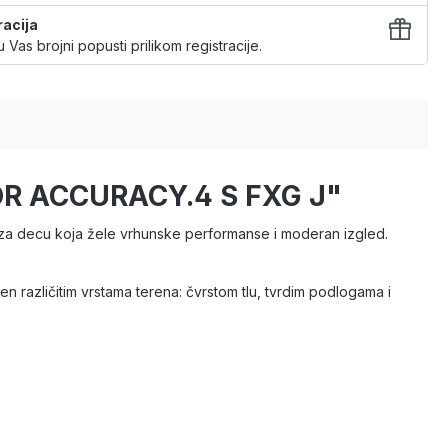
racija
 Vas brojni popusti prilikom registracije.
TOR ACCURACY.4 S FXG J"
za decu koja žele vrhunske performanse i moderan izgled.
 različitim vrstama terena: čvrstom tlu, tvrdim podlogama i