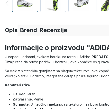
Opis
Brend
Recenzije
Informacije o proizvodu "ADI
U napadu, odbrani, svakom koraku na terenu, Adidas
PREDATOR 
Dizajnirane da pruže podršku i kontrolu, ove kopačke osiguravaju 
Sa mekim sintetičkim gornjištem sa blagom teksturom, ove kopačke
veštačkoj travi. Dodatno, integrisana čarapa pruža sigurno i udo
Karakteristike:
Fit:
Regularan
Zatvaranje:
Pertle
Gornjište:
Sintetičko i mekano, sa teksturom za bolju kontro