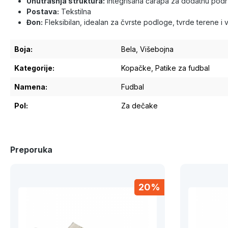
Unutrašnja struktura:
Integrisana čarapa za dodatnu pod
Postava:
Tekstilna
Đon:
Fleksibilan, idealan za čvrste podloge, tvrde terene i 
Boja:
Bela
, Višebojna
Kategorije:
Kopačke
, Patike za fudbal
Namena:
Fudbal
Pol:
Za dečake
Preporuka
20%