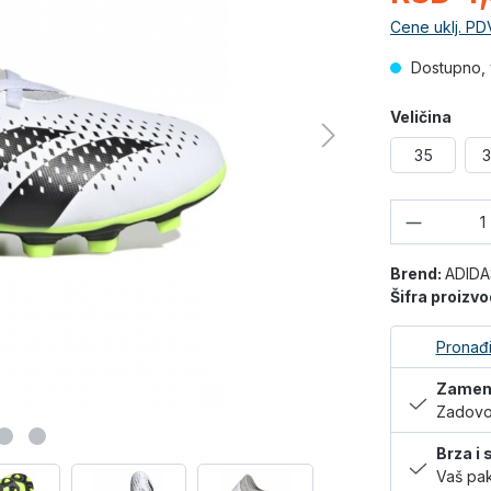
Cene uklj. PD
Dostupno, 
Veličina
35
3
Količina
Brend:
ADIDA
Šifra proizv
Pronađi
Zamena
Zadovol
Brza i
Vaš pak