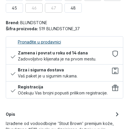
45
46
47
48
Brend:
BLUNDSTONE
Šifra proizvoda:
519 BLUNDSTONE_37
Pronađite u prodavnici
Zamena i povrat u roku od 14 dana
Zadovoljstvo klijenata je na prvom mestu.
Brza i sigurna dostava
Vaš paket je u sigurnim rukama.
Registracija
Očekuju Vas brojni popusti prilikom registracije.
Opis
Izrađene od vodoodbojne 'Stout Brown' premijum kože,