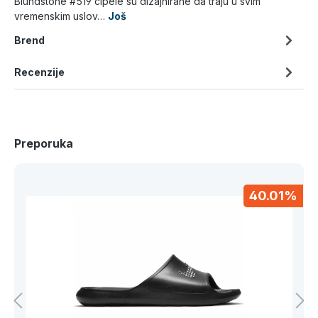
Blundstone #519 cipele su dizajnirane da traju u svim
vremenskim uslov…
Još
Brend
Recenzije
Preporuka
40.01%