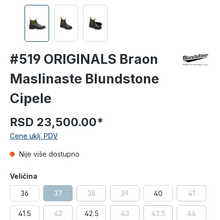
#519 ORIGINALS Braon
Maslinaste Blundstone
Cipele
RSD 23,500.00*
Cene uklj. PDV
Nije više dostupno
Veličina
36
37
38
39
40
41
41.5
42
42.5
43
43.5
44