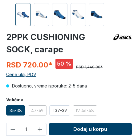
2PPK CUSHIONING
SOCK, carape
50 %
RSD 720.00*
RSD 1,440.00*
Cene uklj. PDV
Dostupno, vreme isporuke: 2-5 dana
Veličina
35-38
47-49
I 37-39
IV 46-48
Količina
Dodaj u korpu