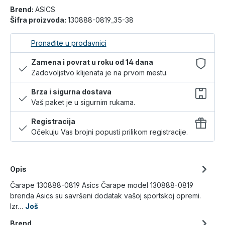
Brend:
ASICS
Šifra proizvoda:
130888-0819_35-38
Pronađite u prodavnici
Zamena i povrat u roku od 14 dana
Zadovoljstvo klijenata je na prvom mestu.
Brza i sigurna dostava
Vaš paket je u sigurnim rukama.
Registracija
Očekuju Vas brojni popusti prilikom registracije.
Opis
Čarape 130888-0819 Asics Čarape model 130888-0819
brenda Asics su savršeni dodatak vašoj sportskoj opremi.
Izr…
Još
Brend